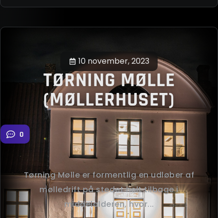
10 november, 2023
TØRNING MØLLE
(MØLLERHUSET)
0
Tørning Mølle er formentlig en udløber af
mølledrift på stedet helt tilbage i
middelalderen, hvor...