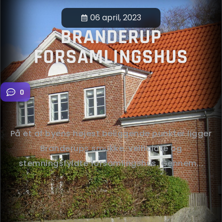
06 april, 2023
BRANDERUP
FORSAMLINGSHUS
0
På et af byens højest beliggende punkter ligger
Branderups smukke, velholdte og
stemningsfyldte forsamlingshus. Gennem...