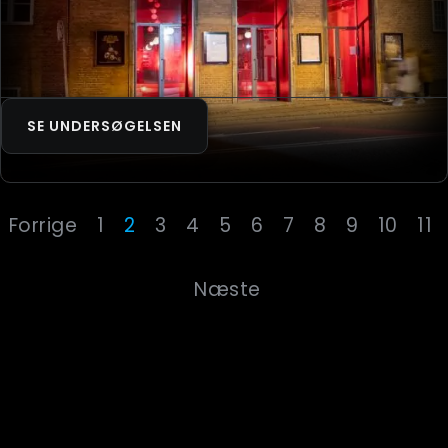
SE UNDERSØGELSEN
Forrige
1
2
3
4
5
6
7
8
9
10
11
Næste