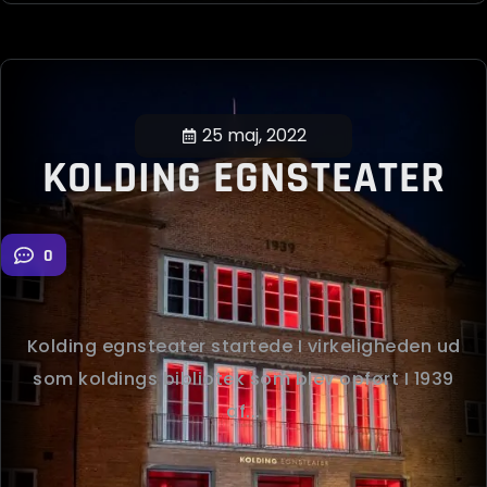
25 maj, 2022
KOLDING EGNSTEATER
0
Kolding egnsteater startede I virkeligheden ud
som koldings bibliotek som blev opført I 1939
af...