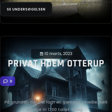
SE UNDERSØGELSEN
10 marts, 2023
PRIVAT HJEM OTTERUP
0
På grunden har der lagt en gammel smedie, helt
tilbage til 1700 tallet. I dag...