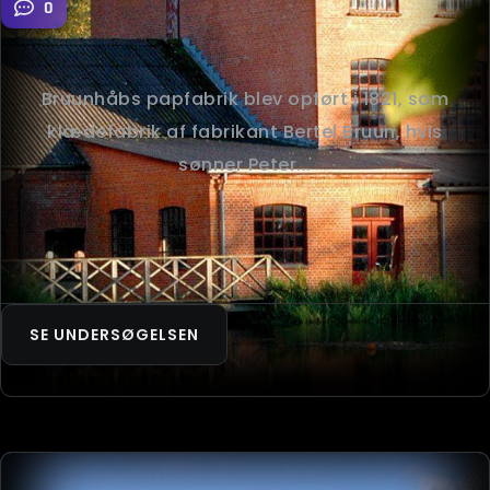
0
Bruunhåbs papfabrik blev opført i 1821, som
klædefabrik af fabrikant Bertel Bruun, hvis
sønner Peter...
SE UNDERSØGELSEN