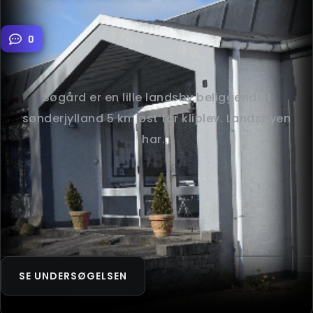
0
Søgård er en lille landsby beliggende I
sønderjylland 5 km øst for kliplev. Landsbyen
har...
SE UNDERSØGELSEN