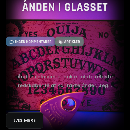
ÅNDEN I GLASSET
INGEN KOMMENTARER
ARTIKLER
Ånden i glasset er nok et af de ældste
redskaber til at kontakte ånder. Jeg...
LÆS MERE