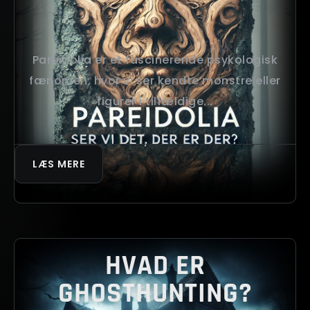
Pareidolia er et fascinerende psykologisk
fænomen, hvor vi ser kendte mønstre eller
figurer i tilfældige...
LÆS MERE
HVAD ER
GHOSTHUNTING?