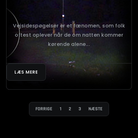
Vejsidespøgelser er et fænomen, som folk
oftest oplever når de om natten kommer
kørende alene...
LÆS MERE
FORRIGE
1
2
3
NÆSTE