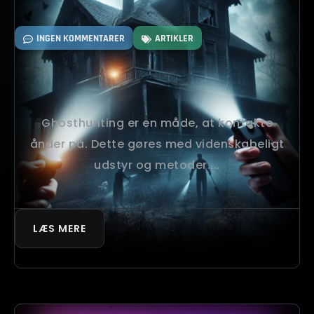
INGEN KOMMENTARER
ARTIKLER
Ghosthunting er en måde, at kontakte
ånder på. Dette gøres med videnskabeligt
udstyr og metoder....
LÆS MERE