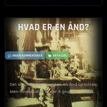
HVAD ER EN ÅND?
INGEN KOMMENTARER
ARTIKLER
Det er forskelligt hvordan en ånd opfattes.
Men hovedsaligt er der 4 grupper. Lad os...