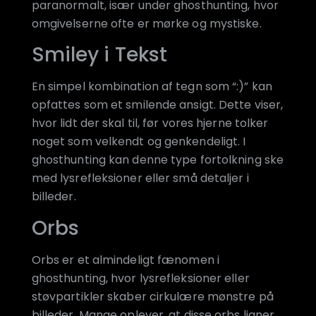
paranormalt, især under ghosthunting, hvor
omgivelserne ofte er mørke og mystiske.
Smiley i Tekst
En simpel kombination af tegn som “:)” kan
opfattes som et smilende ansigt. Dette viser,
hvor lidt der skal til, før vores hjerne tolker
noget som velkendt og genkendeligt. I
ghosthunting kan denne type fortolkning ske
med lysrefleksioner eller små detaljer i
billeder.
Orbs
Orbs er et almindeligt fænomen i
ghosthunting, hvor lysrefleksioner eller
støvpartikler skaber cirkulære mønstre på
billeder. Mange oplever, at disse orbs ligner