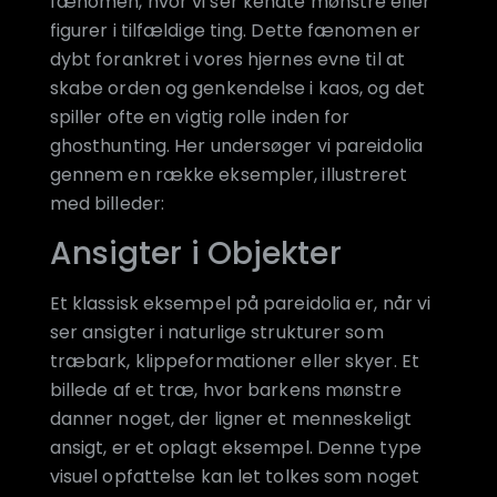
fænomen, hvor vi ser kendte mønstre eller
figurer i tilfældige ting. Dette fænomen er
dybt forankret i vores hjernes evne til at
skabe orden og genkendelse i kaos, og det
spiller ofte en vigtig rolle inden for
ghosthunting. Her undersøger vi pareidolia
gennem en række eksempler, illustreret
med billeder:
Ansigter i Objekter
Et klassisk eksempel på pareidolia er, når vi
ser ansigter i naturlige strukturer som
træbark, klippeformationer eller skyer. Et
billede af et træ, hvor barkens mønstre
danner noget, der ligner et menneskeligt
ansigt, er et oplagt eksempel. Denne type
visuel opfattelse kan let tolkes som noget