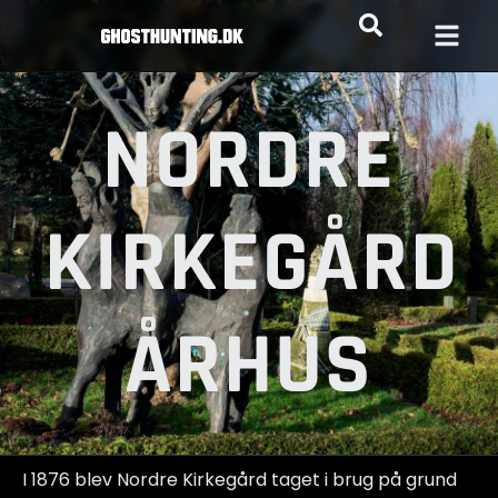
NORDRE
KIRKEGÅRD
ÅRHUS
I 1876 blev Nordre Kirkegård taget i brug på grund