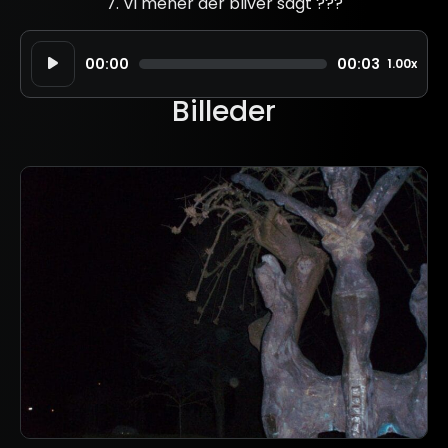
7. Vi mener der bliver sagt ???
Lydafspiller
00:00
00:03
1.00x
Billeder