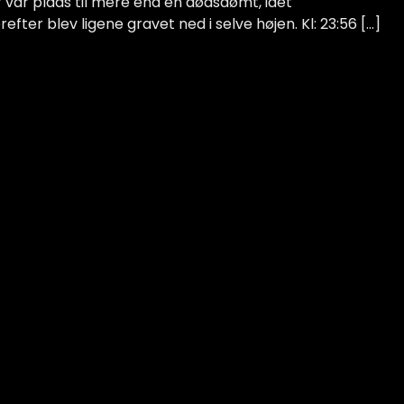
var plads til mere end én dødsdømt, idet
fter blev ligene gravet ned i selve højen. Kl: 23:56 […]