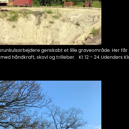
 brunkulsarbejdere genskabt et lille graveområde. Her få
 håndkraft, skovl og trillebør. Kl: 12 – 24 Udendørs Klart 