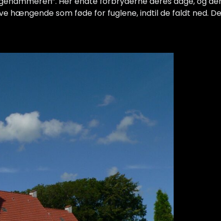
lgehammeren”. Her endte forbryderne deres dage, og der 
e hængende som føde for fuglene, indtil de faldt ned. Dere