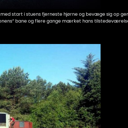
t med start i stuens fjerneste hjørne og bevæge sig op g
rsonens” bane og flere gange mærket hans tilstedeværelse. 